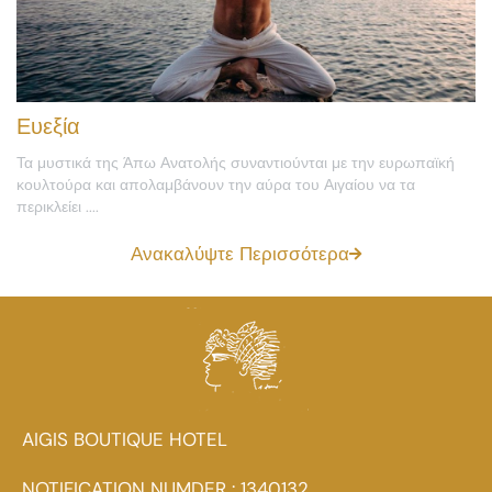
Ευεξία
Τα μυστικά της Άπω Ανατολής συναντιούνται με την ευρωπαϊκή
κουλτούρα και απολαμβάνουν την αύρα του Αιγαίου να τα
περικλείει ....
Ανακαλύψτε Περισσότερα
AIGIS BOUTIQUE HOTEL
NOTIFICATION NUMDER : 1340132