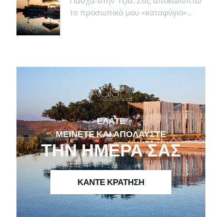
Πάσχα στην Τζιά: Σας αποκαλύπτω
το προσωπικό μου «καταφύγιο»…
ΕΛΆΤΕ
ΜΕΊΝΕΤΕ ΚΑΙ ΑΠΟΛΑΎΣΤΕ
ΤΗΝ ΗΜΈΡΑ ΣΑΣ
ΚΑΝΤΕ ΚΡΑΤΗΣΗ